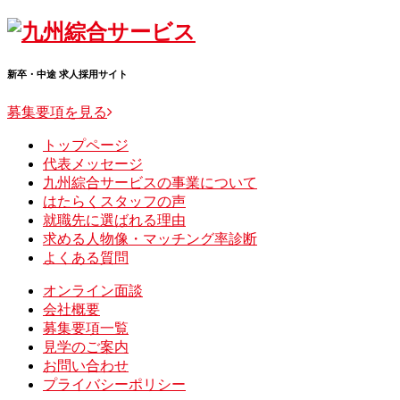
Skip
to
content
新卒・中途 求人採用サイト
募集要項を見る
トップページ
代表メッセージ
九州綜合サービスの事業について
はたらくスタッフの声
就職先に選ばれる理由
求める人物像・マッチング率診断
よくある質問
オンライン面談
会社概要
募集要項一覧
見学のご案内
お問い合わせ
プライバシーポリシー