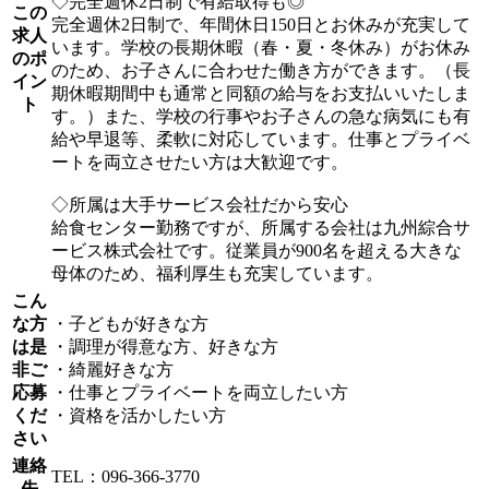
◇完全週休2日制で有給取得も◎
この
完全週休2日制で、年間休日150日とお休みが充実して
求人
います。学校の長期休暇（春・夏・冬休み）がお休み
のポ
のため、お子さんに合わせた働き方ができます。（長
イン
期休暇期間中も通常と同額の給与をお支払いいたしま
ト
す。）また、学校の行事やお子さんの急な病気にも有
給や早退等、柔軟に対応しています。仕事とプライベ
ートを両立させたい方は大歓迎です。
◇所属は大手サービス会社だから安心
給食センター勤務ですが、所属する会社は九州綜合サ
ービス株式会社です。従業員が900名を超える大きな
母体のため、福利厚生も充実しています。
こん
な方
・子どもが好きな方
は是
・調理が得意な方、好きな方
非ご
・綺麗好きな方
応募
・仕事とプライベートを両立したい方
くだ
・資格を活かしたい方
さい
連絡
TEL：096-366-3770
先