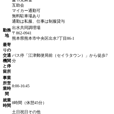
互助会
マイカー通勤可
無料駐車場あり
通勤は私服、仕事は制服貸与
出水共同調理場
勤務
〒862-0941
地
熊本県熊本市中央区出水7丁目86-1
最寄
りの
交通
バス停「江津郵便局前（セイラタウン）」から徒歩7
機関
分
と停
留所
事業
所営
8:00-16:45
業時
間
就業
8時間（休憩45分）
時間
土日祝日その他