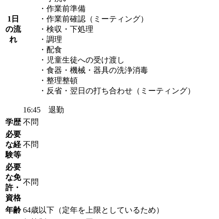
・作業前準備
1日
・作業前確認（ミーティング）
の流
・検収・下処理
れ
・調理
・配食
・児童生徒への受け渡し
・食器・機械・器具の洗浄消毒
・整理整頓
・反省・翌日の打ち合わせ（ミーティング）
16:45 退勤
学歴
不問
必要
な経
不問
験等
必要
な免
不問
許・
資格
年齢
64歳以下（定年を上限としているため）