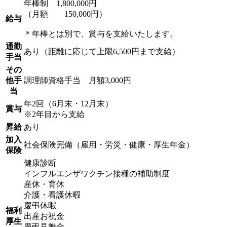
年棒制 1,800,000円
（月額 150,000円）
給与
＊年棒とは別で、賞与を支給いたします。
通勤
あり（距離に応じて上限6,500円まで支給）
手当
その
他手
調理師資格手当 月額3,000円
当
年2回（6月末・12月末）
賞与
※2年目から支給
昇給
あり
加入
社会保険完備（雇用・労災・健康・厚生年金）
保険
健康診断
インフルエンザワクチン接種の補助制度
産休・育休
介護・看護休暇
慶弔休暇
福利
出産お祝金
厚生
慶弔見舞金