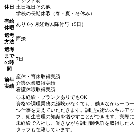
＊シフト制
休日
土日祝日その他
学校の長期休暇（春・夏・冬休み）
有給
あり 6ヶ月経過以降付与（5日）
休暇
選考
面接
方法
選考
まで
7日
の時
間
産休・育休取得実績
前年
介護休業取得実績
実績
看護休暇取得実績
◇未経験・ブランクありでもOK
資格や調理業務の経験がなくても、働きながら一つ一
つ仕事を覚えていただきます。調理技術のスキルアッ
プ、衛生管理の知識を増やすことができます。実際に
未経験で入社し、働きながら調理師免許を取得したス
タッフも在籍しています。