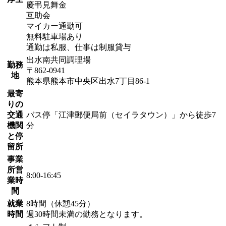
慶弔見舞金
互助会
マイカー通勤可
無料駐車場あり
通勤は私服、仕事は制服貸与
出水南共同調理場
勤務
〒862-0941
地
熊本県熊本市中央区出水7丁目86-1
最寄
りの
交通
バス停「江津郵便局前（セイラタウン）」から徒歩7
機関
分
と停
留所
事業
所営
8:00-16:45
業時
間
就業
8時間（休憩45分）
時間
週30時間未満の勤務となります。