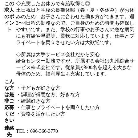
この
◇充実したお休みで有給取得も◎
求人
土日祝日と学校の長期休暇（春・夏・冬休み）がお休
のポ
みのため、お子さんに合わせた働き方ができます。週
イン
3〜4日程の勤務なので、ご自身のための時間も確保し
ト
やすいです。また、学校の行事やお子さんの急な病気
にも有給や早退等、柔軟に対応しています。仕事とプ
ライベートを両立させたい方は大歓迎です。
◇所属は大手サービス会社だから安心
給食センター勤務ですが、所属する会社は九州綜合サ
ービス株式会社です。従業員が900名を超える大きな
母体のため、福利厚生も充実しています。
こん
な方
・子どもが好きな方
は是
・調理が得意な方、好きな方
非ご
・綺麗好きな方
応募
・仕事とプライベートを両立したい方
くだ
・資格を活かしたい方
さい
連絡
TEL：096-366-3770
先