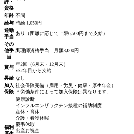
許・
資格
年齢
不問
給与
時給 1,050円
通勤
あり（距離に応じて上限6,500円まで支給）
手当
その
他手
調理師資格手当 月額3,000円
当
年2回（6月末・12月末）
賞与
※2年目から支給
昇給
なし
加入
社会保険完備（雇用・労災・健康・厚生年金）
保険
＊労働条件によって加入保険は異なります。
健康診断
インフルエンザワクチン接種の補助制度
産休・育休
介護・看護休暇
慶弔休暇
福利
出産お祝金
厚生