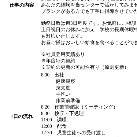
あなたの経験を当センターで活かしてみま
仕事の内容
ブランクがある方でも丁寧に指導させてい
勤務日数は週3日程度です。お気軽にご相談
土日祝日のお休みに加え、学校の長期休暇
も対応いたします。
お昼ご飯はおいしい給食を食べることがで
※社員登用実績あり
※年度毎の契約
※契約の更新の可能性有り（原則更新）
8:00 出社
健康観察
身支度
手洗い
作業前準備
8:20 作業前確認（ミーティング）
8:30 検収・下処理
1日の流れ
11:00 調理
12:00 配食
12:30 児童生徒への受け渡し