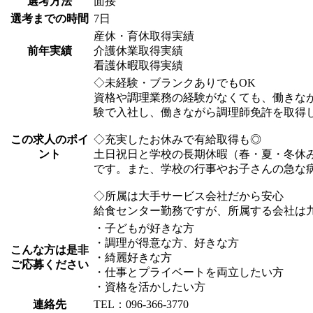
選考方法
面接
選考までの時間
7日
産休・育休取得実績
前年実績
介護休業取得実績
看護休暇取得実績
◇未経験・ブランクありでもOK
資格や調理業務の経験がなくても、働きな
験で入社し、働きながら調理師免許を取得
この求人のポイ
◇充実したお休みで有給取得も◎
ント
土日祝日と学校の長期休暇（春・夏・冬休
です。また、学校の行事やお子さんの急な
◇所属は大手サービス会社だから安心
給食センター勤務ですが、所属する会社は九
・子どもが好きな方
・調理が得意な方、好きな方
こんな方は是非
・綺麗好きな方
ご応募ください
・仕事とプライベートを両立したい方
・資格を活かしたい方
連絡先
TEL：096-366-3770