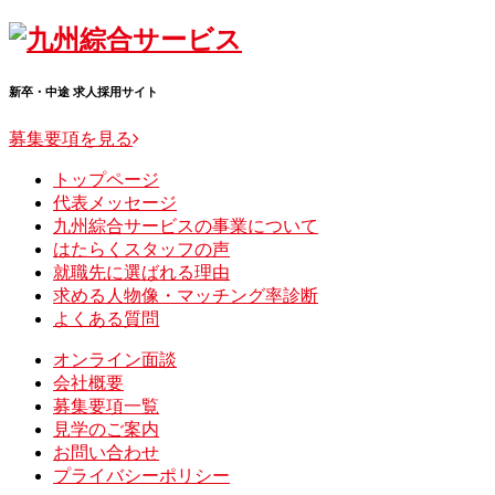
Skip
to
content
新卒・中途 求人採用サイト
募集要項を見る
トップページ
代表メッセージ
九州綜合サービスの事業について
はたらくスタッフの声
就職先に選ばれる理由
求める人物像・マッチング率診断
よくある質問
オンライン面談
会社概要
募集要項一覧
見学のご案内
お問い合わせ
プライバシーポリシー