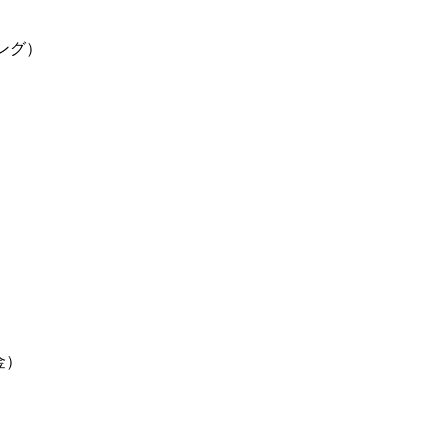
ング）
金）