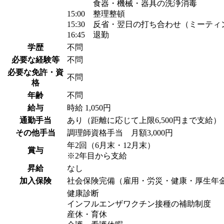
食器・機械・器具の洗浄消毒
15:00 整理整頓
15:30 反省・翌日の打ち合わせ（ミーティ
16:45 退勤
学歴
不問
必要な経験等
不問
必要な免許・資
不問
格
年齢
不問
給与
時給 1,050円
通勤手当
あり（距離に応じて上限6,500円まで支給）
その他手当
調理師資格手当 月額3,000円
年2回（6月末・12月末）
賞与
※2年目から支給
昇給
なし
加入保険
社会保険完備（雇用・労災・健康・厚生年
健康診断
インフルエンザワクチン接種の補助制度
産休・育休