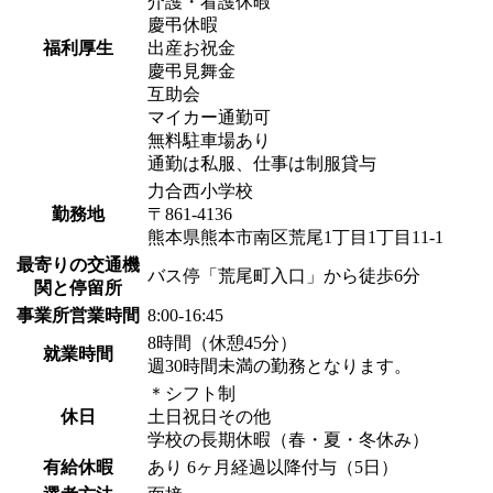
介護・看護休暇
慶弔休暇
福利厚生
出産お祝金
慶弔見舞金
互助会
マイカー通勤可
無料駐車場あり
通勤は私服、仕事は制服貸与
力合西小学校
勤務地
〒861-4136
熊本県熊本市南区荒尾1丁目1丁目11-1
最寄りの交通機
バス停「荒尾町入口」から徒歩6分
関と停留所
事業所営業時間
8:00-16:45
8時間（休憩45分）
就業時間
週30時間未満の勤務となります。
＊シフト制
休日
土日祝日その他
学校の長期休暇（春・夏・冬休み）
有給休暇
あり 6ヶ月経過以降付与（5日）