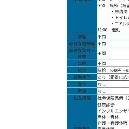
9:00 病棟（
・床清掃
・トイレ
・ゴミ回
11:00 退勤
学歴
不問
必要な経験等
不問
必要な免許・
不問
資格
年齢
不問
給与
時給 898円〜9
通勤手当
あり（距離に応じ
賞与
なし
昇給
なし
加入保険
社会保険完備（
健康診断
インフルエンザ
産休・育休
介護・看護休暇
福利厚生
慶弔休暇