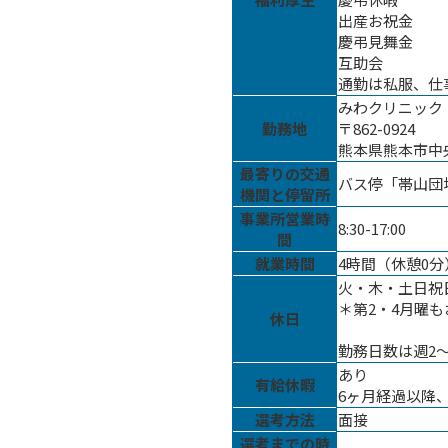
出産お祝金
慶弔見舞金
互助会
通勤は私服、仕
みわクリニック
勤務地
〒862-0924
熊本県熊本市中央
最寄りの交通
バス停「帯山団
機関と停留所
事業所営業時
8:30-17:00
間
就業時間
4時間（休憩0分
火・木・土日祝
＊第2・4月曜
休日
勤務日数は週2
あり
有給休暇
6ヶ月経過以降
選考方法
面接
選考までの時