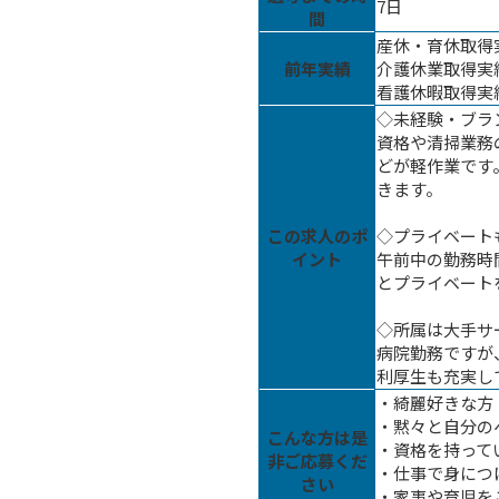
7日
間
産休・育休取得
前年実績
介護休業取得実
看護休暇取得実
◇未経験・ブラ
資格や清掃業務
どが軽作業です
きます。
この求人のポ
◇プライベート
イント
午前中の勤務時
とプライベート
◇所属は大手サ
病院勤務ですが
利厚生も充実し
・綺麗好きな方
・黙々と自分の
こんな方は是
・資格を持って
非ご応募くだ
・仕事で身につ
さい
・家事や育児を