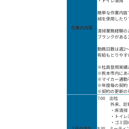
・トイレ清掃
簡単な作業内容
械を使用したり
仕事の内容
清掃業務経験の
ブランクがある
勤務日数は週2
有給もとりやす
※社員登用実績
※熊本市内にあ
※マイカー通勤
※年度毎の契約
※契約の更新の
7:00 出社
外来、診察
・床清掃
・トイレ
・ゴミ回
1日の流れ
8:30 ミーティ