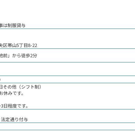
事は制服貸与
区帯山5丁目8-22
地前」から徒歩2分
）
日その他（シフト制）
もお休みです。
〜3日程度です。
、法定通り付与