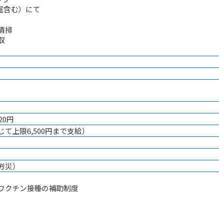
病室含む）にて
清掃
収
20円
て上限6,500円まで支給）
労災）
ワクチン接種の補助制度